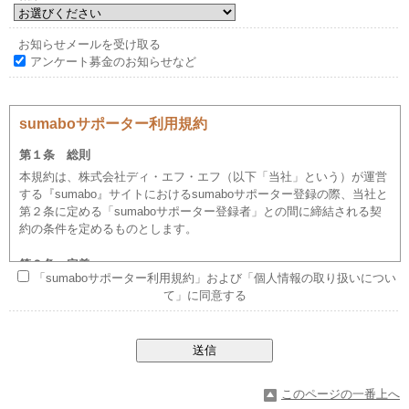
お知らせメールを
受け取る
アンケート募金のお知らせなど
sumaboサポーター利用規約
第１条 総則
本規約は、株式会社ディ・エフ・エフ（以下「当社」という）が運営
する『sumabo』サイトにおけるsumaboサポーター登録の際、当社と
第２条に定める「sumaboサポーター登録者」との間に締結される契
約の条件を定めるものとします。
第２条 定義
「sumaboサポーター利用規約」および「個人情報の取り扱いについ
本規約における「sumaboサポーター登録者」とは、本規約を承認の
て」に同意する
上、当社が指定する様式にもとづくsumaboサポーター登録手続を行
われた方をいいます。
sumaboサポーター登録者の登録資格は、インターネットのメールア
ドレス（携帯電話、PHSを除く）を所持する方とします。未成年者
（20歳未満）、成年被後見人、被保佐人及び被補助人の方は、
sumaboサポーター登録をするにあたり、それぞれ、親権者などの法
このページの一番上へ
定代理人、成年後見人、保佐人及び補助人の同意を得てください。